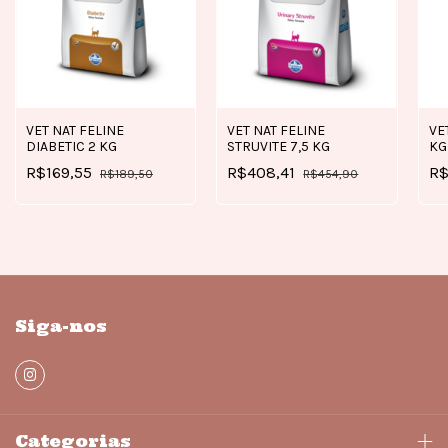
VET NAT FELINE
VE
VET NAT FELINE
DIABETIC 2 KG
KG
STRUVITE 7,5 KG
R$169,55
R$
R$408,41
R$189,50
R$454,90
Siga-nos
Categorias