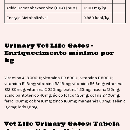
Ácido Docosahexaenoico (DHA) (mín.)
1.500 mg/kg
Energia Metabolizável
3.950 kcal/kg
Urinary Vet Life Gatos -
Enriquecimento mínimo por
kg
Vitamina A 18.000UI; vitamina D3 600UI; vitamina E 500UI;
vitamina B1 8mg; vitamina B2 18mg; vitamina B6 6mg; vitamina
B12 80mcg; vitamina C 250mg; biotina 1,25mg; niacina 125mg;
ácido pantotênico 40mg; ácido fólico 1,25mg; colina 2.400mg;
ferro 100mg; cobre 10mg; zinco 160mg; manganês 60mg; selênio
0,2mg; iodo 1,5mg.
Vet Life Urinary Gatos: Tabela