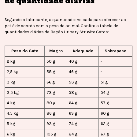
de quantidade diárias
Segundo o fabricante, a quantidade indicada para oferecer ao
pet é de acordo com o peso do animal. Confira a tabela de
quantidades diárias da Ração Urinary Struvite Gatos:
Peso do Gato
Magro
Adequado
Sobrepeso
2 kg
50 g
40 g
-
2,5 kg
58 g
46 g
-
3 kg
66 g
53 g
51 g
3,5 kg
73 g
58 g
54 g
4 kg
80 g
64 g
57 g
4,5 kg
86 g
69 g
60 g
5 kg
93 g
74 g
62 g
6 kg
105 g
84 g
67 g