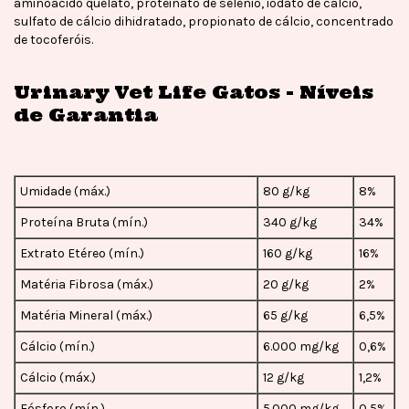
aminoácido quelato, proteinato de selênio, iodato de cálcio,
sulfato de cálcio dihidratado, propionato de cálcio, concentrado
de tocoferóis.
Urinary Vet Life Gatos - Níveis
de Garantia
Umidade (máx.)
80 g/kg
8%
Proteína Bruta (mín.)
340 g/kg
34%
Extrato Etéreo (mín.)
160 g/kg
16%
Matéria Fibrosa (máx.)
20 g/kg
2%
Matéria Mineral (máx.)
65 g/kg
6,5%
Cálcio (mín.)
6.000 mg/kg
0,6%
Cálcio (máx.)
12 g/kg
1,2%
Fósforo (mín.)
5.000 mg/kg
0,5%