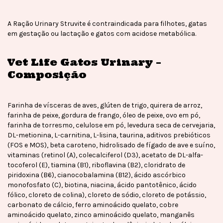
A Ração Urinary Struvite é contraindicada para filhotes, gatas
em gestação ou lactação e gatos com acidose metabólica.
Vet Life Gatos Urinary –
Composição
Farinha de vísceras de aves, glúten de trigo, quirera de arroz,
farinha de peixe, gordura de frango, óleo de peixe, ovo em pó,
farinha de torresmo, celulose em pó, levedura seca de cervejaria,
DL-metionina, L-carnitina, L-lisina, taurina, aditivos prebióticos
(FOS e MOS), beta caroteno, hidrolisado de fígado de ave e suíno,
vitaminas (retinol (A), colecalciferol (D3), acetato de DL-alfa-
tocoferol (E), tiamina (B1), riboflavina (B2), cloridrato de
piridoxina (B6), cianocobalamina (B12), ácido ascórbico
monofosfato (C), biotina, niacina, ácido pantotênico, ácido
fólico, cloreto de colina), cloreto de sódio, cloreto de potássio,
carbonato de cálcio, ferro aminoácido quelato, cobre
aminoácido quelato, zinco aminoácido quelato, manganês