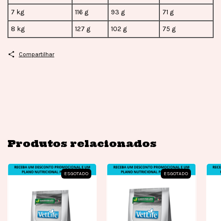
7 kg
116 g
93 g
71 g
8 kg
127 g
102 g
75 g
Compartilhar
Produtos relacionados
ESGOTADO
ESGOTADO