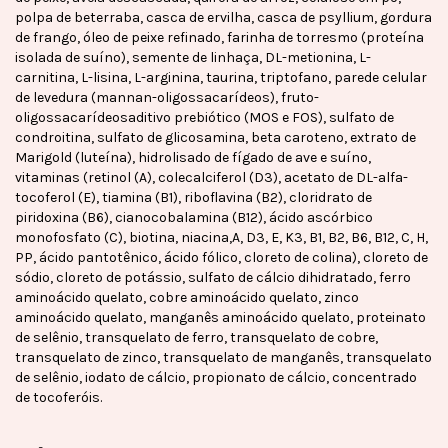
polpa de beterraba, casca de ervilha, casca de psyllium, gordura
de frango, óleo de peixe refinado, farinha de torresmo (proteína
isolada de suíno), semente de linhaça, DL-metionina, L-
carnitina, L-lisina, L-arginina, taurina, triptofano, parede celular
de levedura (mannan-oligossacarídeos), fruto-
oligossacarídeosaditivo prebiótico (MOS e FOS), sulfato de
condroitina, sulfato de glicosamina, beta caroteno, extrato de
Marigold (luteína), hidrolisado de fígado de ave e suíno,
vitaminas (retinol (A), colecalciferol (D3), acetato de DL-alfa-
tocoferol (E), tiamina (B1), riboflavina (B2), cloridrato de
piridoxina (B6), cianocobalamina (B12), ácido ascórbico
monofosfato (C), biotina, niacina,A, D3, E, K3, B1, B2, B6, B12, C, H,
PP, ácido pantotênico, ácido fólico, cloreto de colina), cloreto de
sódio, cloreto de potássio, sulfato de cálcio dihidratado, ferro
aminoácido quelato, cobre aminoácido quelato, zinco
aminoácido quelato, manganês aminoácido quelato, proteinato
de selênio, transquelato de ferro, transquelato de cobre,
transquelato de zinco, transquelato de manganês, transquelato
de selênio, iodato de cálcio, propionato de cálcio, concentrado
de tocoferóis.