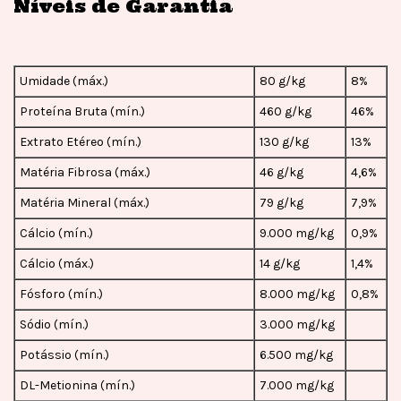
Níveis de Garantia
Umidade (máx.)
80 g/kg
8%
Proteína Bruta (mín.)
460 g/kg
46%
Extrato Etéreo (mín.)
130 g/kg
13%
Matéria Fibrosa (máx.)
46 g/kg
4,6%
Matéria Mineral (máx.)
79 g/kg
7,9%
Cálcio (mín.)
9.000 mg/kg
0,9%
Cálcio (máx.)
14 g/kg
1,4%
Fósforo (mín.)
8.000 mg/kg
0,8%
Sódio (mín.)
3.000 mg/kg
Potássio (mín.)
6.500 mg/kg
DL-Metionina (mín.)
7.000 mg/kg