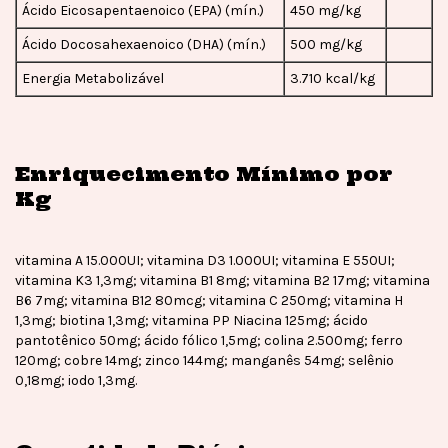
Ácido Eicosapentaenoico (EPA) (mín.)
450 mg/kg
Ácido Docosahexaenoico (DHA) (mín.)
500 mg/kg
Energia Metabolizável
3.710 kcal/kg
Enriquecimento Mínimo por
Kg
vitamina A 15.000UI; vitamina D3 1.000UI; vitamina E 550UI;
vitamina K3 1,3mg; vitamina B1 8mg; vitamina B2 17mg; vitamina
B6 7mg; vitamina B12 80mcg; vitamina C 250mg; vitamina H
1,3mg; biotina 1,3mg; vitamina PP Niacina 125mg; ácido
pantotênico 50mg; ácido fólico 1,5mg; colina 2.500mg; ferro
120mg; cobre 14mg; zinco 144mg; manganês 54mg; selênio
0,18mg; iodo 1,3mg.