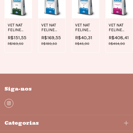
VET NAT
VET NAT
VET NAT
VET NAT
FELINE
FELINE
FELINE
FELINE
OBESITY 2
HYPOALLERGENIC
HYPOALLERGENIC
STRUVITE
R$151,55
R$169,55
R$40,31
R$408,41
KG
PORK E
PORK E
7,5 KG
R$169,50
POTATO 2
R$189,50
POTATO
R$45,90
R$454,90
KG
0,4 KG
Siga-nos
Categorias