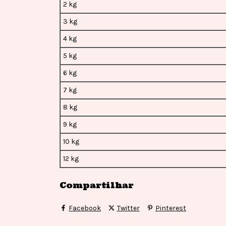
2 kg
3 kg
4 kg
5 kg
6 kg
7 kg
8 kg
9 kg
10 kg
12 kg
Compartilhar
Facebook
Twitter
Pinterest