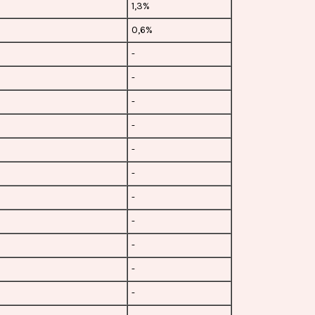
1,3%
0,6%
-
-
-
-
-
-
-
-
-
-
-