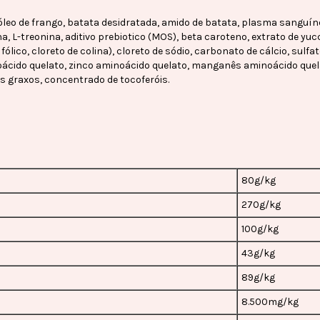
 óleo de frango, batata desidratada, amido de batata, plasma sanguín
ina, L-treonina, aditivo prebiotico (MOS), beta caroteno, extrato de yuc
ido fólico, cloreto de colina), cloreto de sódio, carbonato de cálcio, sulf
ácido quelato, zinco aminoácido quelato, manganês aminoácido quelato
os graxos, concentrado de tocoferóis.
80g/kg
270g/kg
100g/kg
43g/kg
89g/kg
8.500mg/kg