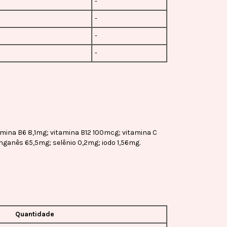
-
-
-
-
amina B6 8,1mg; vitamina B12 100mcg; vitamina C
anganês 65,5mg; selênio 0,2mg; iodo 1,56mg.
Quantidade