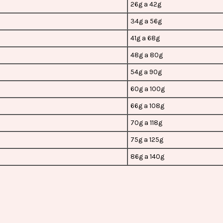
26g a 42g
34g a 56g
41g a 68g
48g a 80g
54g a 90g
60g a 100g
66g a 108g
70g a 118g
75g a 125g
86g a 140g