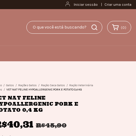
Iniciar sessão
|
Criar uma conta
(
0
)
io
/
Gatos
/
Rações Gatos
/
Ração Seca Gatos
/
Ração Veterinária
os
/
VET NAT FELINE HYPOALLERGENIC PORK E POTATO 0,4 KG
ET NAT FELINE
YPOALLERGENIC PORK E
OTATO 0,4 KG
$40,31
R$45,90