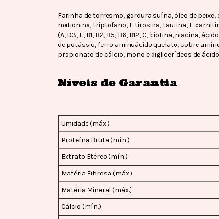
Farinha de torresmo, gordura suína, óleo de peixe,
metionina, triptofano, L-tirosina, taurina, L-carnit
(A, D3, E, B1, B2, B5, B6, B12, C, biotina, niacina, ác
de potássio, ferro aminoácido quelato, cobre amino
propionato de cálcio, mono e diglicerídeos de ácid
Níveis de Garantia
Umidade (máx.)
Proteína Bruta (mín.)
Extrato Etéreo (mín.)
Matéria Fibrosa (máx.)
Matéria Mineral (máx.)
Cálcio (mín.)