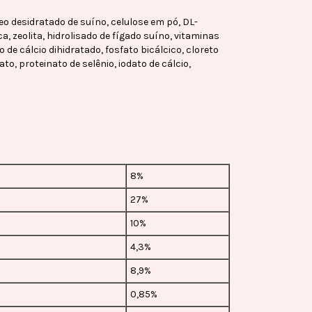
eo desidratado de suíno, celulose em pó, DL-
ca, zeolita, hidrolisado de fígado suíno, vitaminas
ato de cálcio dihidratado, fosfato bicálcico, cloreto
, proteinato de selênio, iodato de cálcio,
8%
27%
10%
4,3%
8,9%
0,85%