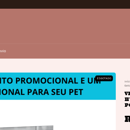
vio
ESGOTADO
Iníc
Gat
V
H
P
R