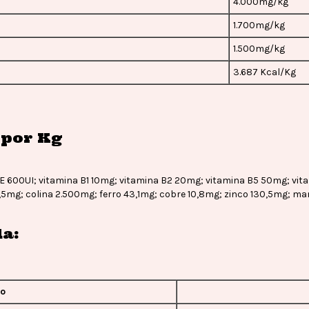
4.000mg/kg
1.700mg/kg
1.500mg/kg
3.687 Kcal/Kg
 por Kg
 E 600UI; vitamina B1 10mg; vitamina B2 20mg; vitamina B5 50mg; vit
1,5mg; colina 2.500mg; ferro 43,1mg; cobre 10,8mg; zinco 130,5mg; m
a:
to