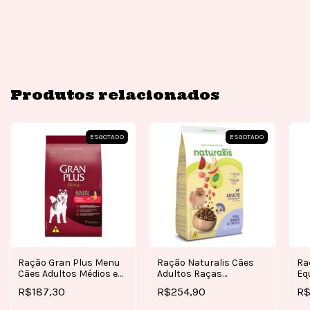
Produtos relacionados
ESGOTADO
ESGOTADO
Ração Gran Plus Menu
Ra
Ração Naturalis Cães
Cães Adultos Médios e
Eq
Adultos Raças
Grandes Carne 15kg
Ob
Pequenas Frango, Peru
R$187,30
R$
R$254,90
e Frutas 15KG