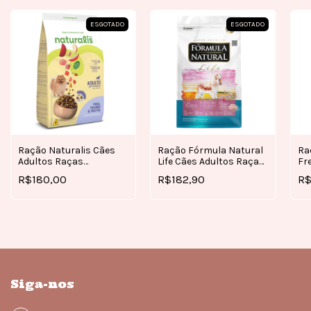
ESGOTADO
ESGOTADO
Ração Fórmula Natural
Ra
Ração Naturalis Cães
Life Cães Adultos Raças
Fr
Adultos Raças
Mini e Pequenas 7kg
Ad
Pequenas Frango, Peru
R$182,90
R$
R$180,00
Pe
e Frutas 10,1KG
Siga-nos