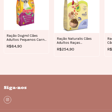
Ração Dogmil Cães
Ra
Ração Naturalis Cães
Adultos Pequenos Carne
Cã
Adultos Raças
e Frango 10,1kg
R$84,90
Gi
Pequenas Frango, Peru
R$
R$254,90
e Frutas 15KG
Siga-nos