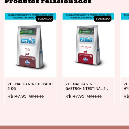
Produtos relacionados
ESGOTADO
ESGOTADO
VET NAT CANINE HEPATIC
VET NAT CANINE
VE
2 KG
GASTRO-INTESTINAL 2
HY
KG
E 
R$147,95
R$147,95
R$
R$165,50
R$165,50