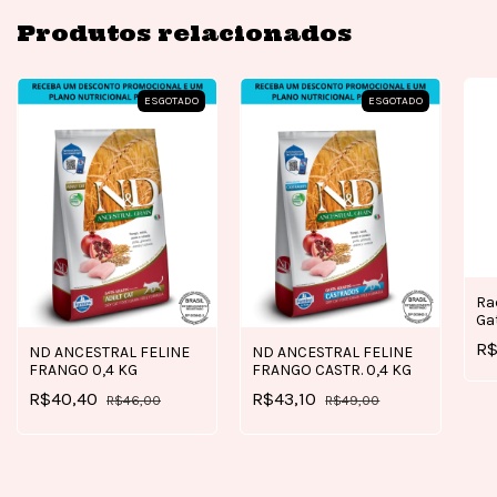
Produtos relacionados
ESGOTADO
ESGOTADO
Ra
Ga
7,
R$
ND ANCESTRAL FELINE
ND ANCESTRAL FELINE
FRANGO 0,4 KG
FRANGO CASTR. 0,4 KG
R$40,40
R$43,10
R$46,00
R$49,00