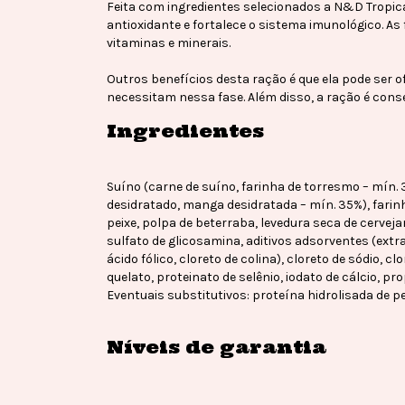
Feita com ingredientes selecionados a N&D Tropic
antioxidante e fortalece o sistema imunológico. As 
vitaminas e minerais.
Outros benefícios desta ração é que ela pode ser o
necessitam nessa fase. Além disso, a ração é cons
Ingredientes
Suíno (carne de suíno, farinha de torresmo – mín. 
desidratado, manga desidratada – mín. 35%), farinha 
peixe, polpa de beterraba, levedura seca de cerveja
sulfato de glicosamina, aditivos adsorventes (extrato
ácido fólico, cloreto de colina), cloreto de sódio
quelato, proteinato de selênio, iodato de cálcio, pr
Eventuais substitutivos: proteína hidrolisada de pe
Níveis de garantia