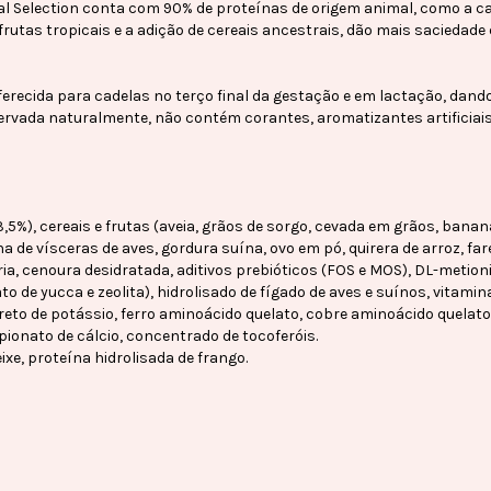
al Selection conta com 90% de proteínas de origem animal, como a ca
frutas tropicais e a adição de cereais ancestrais, dão mais saciedade
ferecida para cadelas no terço final da gestação e em lactação, dand
ervada naturalmente, não contém corantes, aromatizantes artificiais
3,5%), cereais e frutas (aveia, grãos de sorgo, cevada em grãos, bana
de vísceras de aves, gordura suína, ovo em pó, quirera de arroz, farelo
ria, cenoura desidratada, aditivos prebióticos (FOS e MOS), DL-metionin
 de yucca e zeolita), hidrolisado de fígado de aves e suínos, vitaminas (A
, cloreto de potássio, ferro aminoácido quelato, cobre aminoácido que
opionato de cálcio, concentrado de tocoferóis.
ixe, proteína hidrolisada de frango.