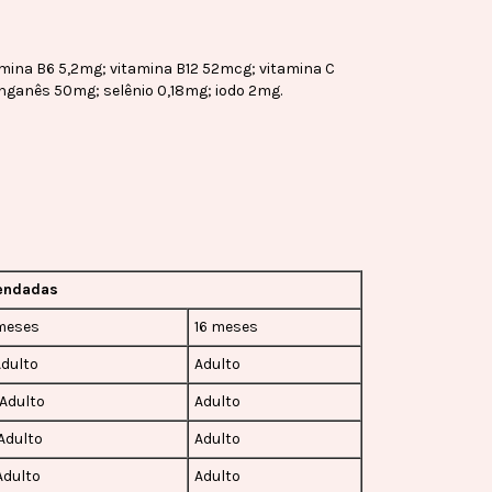
tamina B6 5,2mg; vitamina B12 52mcg; vitamina C
anganês 50mg; selênio 0,18mg; iodo 2mg.
mendadas
 meses
16 meses
Adulto
Adulto
 Adulto
Adulto
Adulto
Adulto
Adulto
Adulto