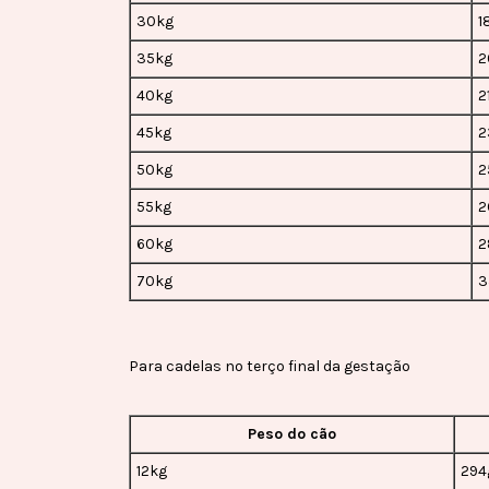
30kg
1
35kg
2
40kg
2
45kg
2
50kg
2
55kg
2
60kg
2
70kg
3
Para cadelas no terço final da gestação
Peso do cão
12kg
294