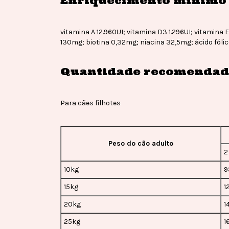
Enriquecimento mínimo 
vitamina A 12.960UI; vitamina D3 1.296UI; vitamina
130mg; biotina 0,32mg; niacina 32,5mg; ácido fóli
Quantidade recomenda
Para cães filhotes
Peso do cão adulto
2
10kg
9
15kg
1
20kg
1
25kg
1