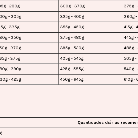
85g - 280g
300g - 370g
375g -
00g - 305g
325g - 400g
380g -
15g - 335g
355g - 450g
415g - 
30g - 350g
375g - 480g
445g -
50g - 370g
395g - 520g
485g -
65g - 375g
405g - 545g
505g -
80g - 390g
425g - 585g
540g -
30g - 425g
450g - 645g
610g -
Quantidades diárias recome
g