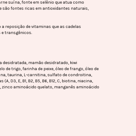
rne suína, fonte em selênio que atua como
 e são fontes ricas em antioxidantes naturais,
o a reposição de vitaminas que as cadelas
 e transgênicos.
na desidratada, mamão desidratado, kiwi
 de trigo, farinha de peixe, óleo de frango, óleo de
a, taurina, L-carnitina, sulfato de condroitina,
, D3, E, B1, B2, B5, B6, B12, C, biotina, niacina,
lato, zinco aminoácido quelato, manganês aminoácido