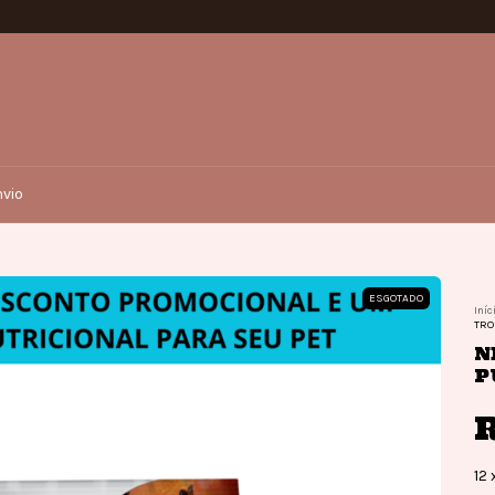
vio
ESGOTADO
Iníc
TRO
N
P
R
12