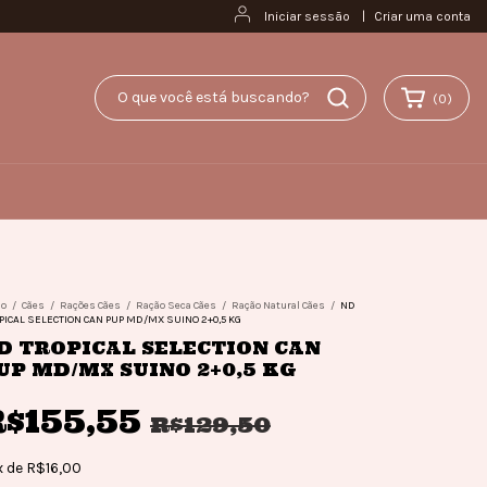
Iniciar sessão
|
Criar uma conta
(
0
)
io
/
Cães
/
Rações Cães
/
Ração Seca Cães
/
Ração Natural Cães
/
ND
PICAL SELECTION CAN PUP MD/MX SUINO 2+0,5 KG
D TROPICAL SELECTION CAN
UP MD/MX SUINO 2+0,5 KG
$155,55
R$129,50
x
de
R$16,00