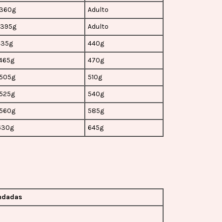
 360g
Adulto
 395g
Adulto
435g
440g
 465g
470g
 505g
510g
 525g
540g
 560g
585g
 630g
645g
ndadas