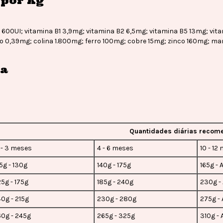
por kg
 E 600UI; vitamina B1 3,9mg; vitamina B2 6,5mg; vitamina B5 13mg; vi
co 0,39mg; colina 1.800mg; ferro 100mg; cobre 15mg; zinco 160mg; m
da
Quantidades diárias reco
 - 3 meses
4 - 6 meses
10 - 12
5g - 130g
140g - 175g
165g - 
25g - 175g
185g - 240g
230g -
40g - 215g
230g - 280g
275g - 
60g - 245g
265g - 325g
310g - 