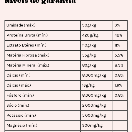
Níveis de garantia
Umidade (máx.)
90g/kg
9%
Proteína Bruta (mín.)
420g/kg
42%
Extrato Etéreo (mín.)
110g/kg
11%
Matéria Fibrosa (máx.)
55g/kg
5,5%
Matéria Mineral (máx.)
89g/kg
8,9%
Cálcio (mín.)
8.000mg/kg
0,8%
Cálcio (máx.)
16g/kg
1,6%
Fósforo (mín.)
8.000mg/kg
0,8%
Sódio (mín.)
2.000mg/kg
Potássio (mín.)
5.000mg/kg
Magnésio (mín.)
900mg/kg