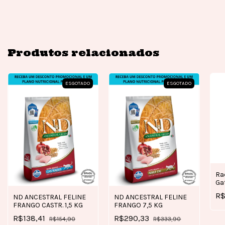
Produtos relacionados
ESGOTADO
ESGOTADO
Ra
Ga
7,
R$
ND ANCESTRAL FELINE
ND ANCESTRAL FELINE
FRANGO CASTR. 1,5 KG
FRANGO 7,5 KG
R$138,41
R$290,33
R$154,90
R$333,90