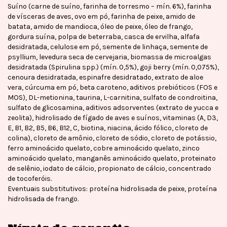
Suíno (carne de suíno, farinha de torresmo – mín. 6%), farinha
de vísceras de aves, ovo em pó, farinha de peixe, amido de
batata, amido de mandioca, óleo de peixe, óleo de frango,
gordura suína, polpa de beterraba, casca de ervilha, alfafa
desidratada, celulose em pó, semente de linhaça, semente de
psyllium, levedura seca de cervejaria, biomassa de microalgas
desidratada (Spirulina spp.) (mín. 0,5%), goji berry (mín. 0,075%),
cenoura desidratada, espinafre desidratado, extrato de aloe
vera, cúrcuma em pó, beta caroteno, aditivos prebióticos (FOS e
MOS), DL-metionina, taurina, L-carnitina, sulfato de condroitina,
sulfato de glicosamina, aditivos adsorventes (extrato de yucca e
zeolita), hidrolisado de fígado de aves e suínos, vitaminas (A, D3,
E, B1, B2, B5, B6, B12, C, biotina, niacina, ácido fólico, cloreto de
colina), cloreto de amônio, cloreto de sódio, cloreto de potássio,
ferro aminoácido quelato, cobre aminoácido quelato, zinco
aminoácido quelato, manganês aminoácido quelato, proteinato
de selênio, iodato de cálcio, propionato de cálcio, concentrado
de tocoferóis.
Eventuais substitutivos: proteína hidrolisada de peixe, proteína
hidrolisada de frango.