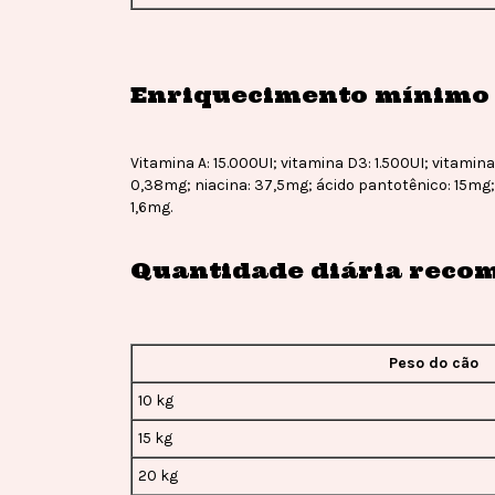
Enriquecimento mínimo 
Vitamina A: 15.000UI; vitamina D3: 1.500UI; vitamin
0,38mg; niacina: 37,5mg; ácido pantotênico: 15mg; 
1,6mg.
Quantidade diária reco
Peso do cão
10 kg
15 kg
20 kg