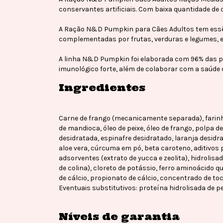
conservantes artificiais. Com baixa quantidade de 
A Ração N&D Pumpkin para Cães Adultos tem essên
complementadas por frutas, verduras e legumes, e
A linha N&D Pumpkin foi elaborada com 96% das pro
imunológico forte, além de colaborar com a saúde d
Ingredientes
Carne de frango (mecanicamente separada), farinha 
de mandioca, óleo de peixe, óleo de frango, polpa d
desidratada, espinafre desidratado, laranja desidra
aloe vera, cúrcuma em pó, beta caroteno, aditivos p
adsorventes (extrato de yucca e zeolita), hidrolisado
de colina), cloreto de potássio, ferro aminoácido 
de cálcio, propionato de cálcio, concentrado de toc
Eventuais substitutivos: proteína hidrolisada de pe
Níveis de garantia