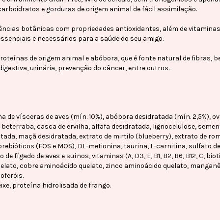
carboidratos e gorduras de origem animal de fácil assimilação.
cias botânicas com propriedades antioxidantes, além de vitaminas 
ssenciais e necessários para a saúde do seu amigo.
teínas de origem animal e abóbora, que é fonte natural de fibras, 
igestiva, urinária, prevenção do câncer, entre outros.
de vísceras de aves (mín. 10%), abóbora desidratada (mín. 2,5%), ovo
e beterraba, casca de ervilha, alfafa desidratada, lignocelulose, semen
tada, maçã desidratada, extrato de mirtilo (blueberry), extrato de rom
rebióticos (FOS e MOS), DL-metionina, taurina, L-carnitina, sulfato de
 de fígado de aves e suínos, vitaminas (A, D3, E, B1, B2, B6, B12, C, biot
quelato, cobre aminoácido quelato, zinco aminoácido quelato, manganê
oferóis.
ixe, proteína hidrolisada de frango.