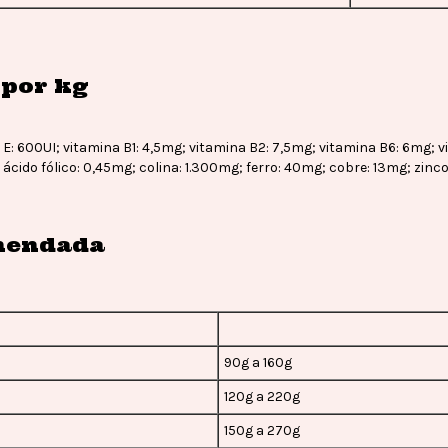
por kg
a E: 600UI; vitamina B1: 4,5mg; vitamina B2: 7,5mg; vitamina B6: 6mg; 
ácido fólico: 0,45mg; colina: 1.300mg; ferro: 40mg; cobre: 13mg; zinc
mendada
90g a 160g
120g a 220g
150g a 270g