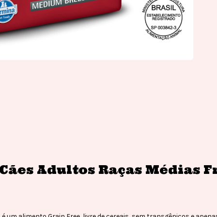
ães Adultos Raças Médias F
um alimento Grain Free, livre de cereais, sem transgênicos e apen