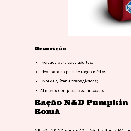
Descrição
Indicada para cães adultos;
Ideal para os pets de raças médias;
Livre de glúten e transgênicos;
Alimento completo e balanceado.
Ração N&D Pumpkin C
Romã
A Ração N&D Pumpkin Cães Adultos Raças Médias é 