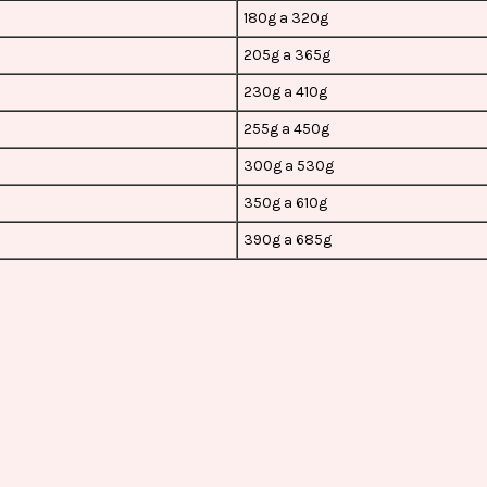
180g a 320g
205g a 365g
230g a 410g
255g a 450g
300g a 530g
350g a 610g
390g a 685g