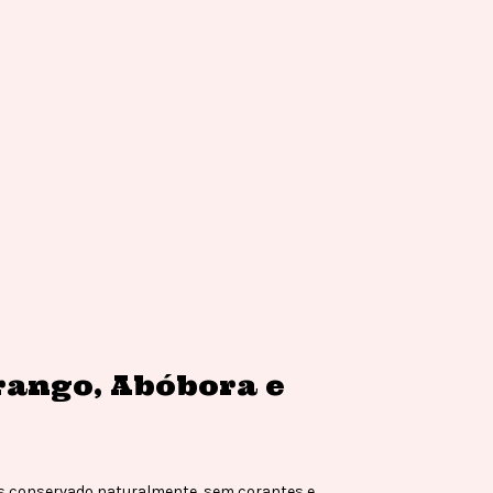
rango, Abóbora e
as conservado naturalmente, sem corantes e