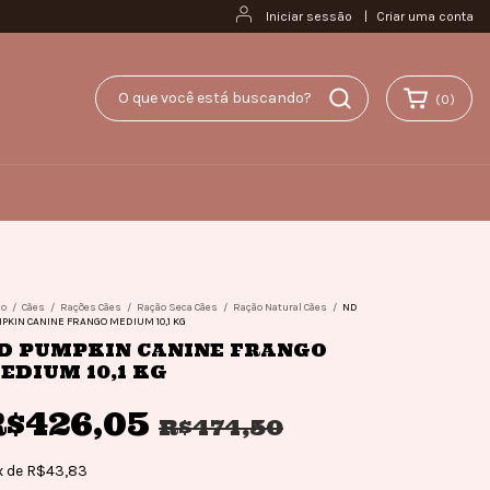
Iniciar sessão
|
Criar uma conta
(
0
)
io
/
Cães
/
Rações Cães
/
Ração Seca Cães
/
Ração Natural Cães
/
ND
PKIN CANINE FRANGO MEDIUM 10,1 KG
D PUMPKIN CANINE FRANGO
EDIUM 10,1 KG
R$426,05
R$474,50
x
de
R$43,83