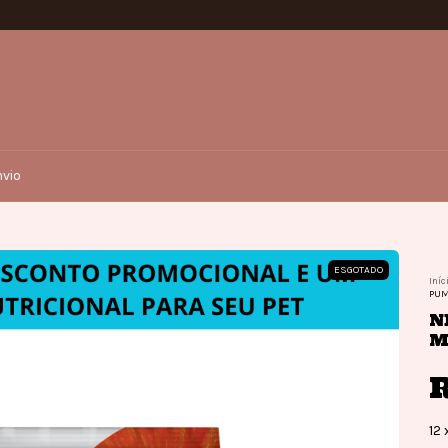
vio
ESGOTADO
Iníc
PUM
N
M
12