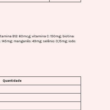
vitamina B12: 60mcg; vitamina C: 150mg; biotina:
o: 145mg; manganês: 49mg; selênio: 0,15mg; iodo:
Quantidade