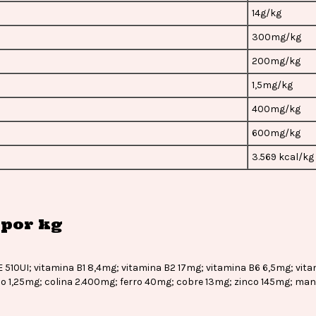
14g/kg
300mg/kg
200mg/kg
1,5mg/kg
400mg/kg
600mg/kg
3.569 kcal/kg
por kg
 E 510UI; vitamina B1 8,4mg; vitamina B2 17mg; vitamina B6 6,5mg; vi
co 1,25mg; colina 2.400mg; ferro 40mg; cobre 13mg; zinco 145mg; man