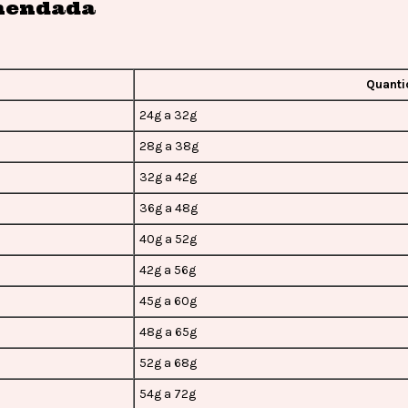
mendada
Quanti
24g a 32g
28g a 38g
32g a 42g
36g a 48g
40g a 52g
42g a 56g
45g a 60g
48g a 65g
52g a 68g
54g a 72g