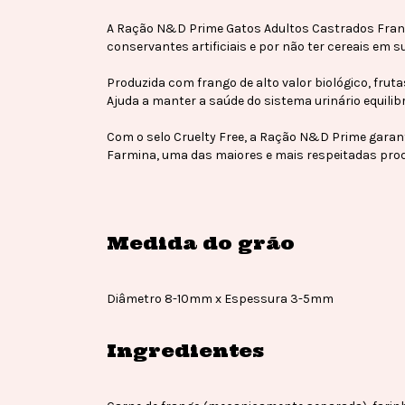
A Ração N&D Prime Gatos Adultos Castrados Frango 
conservantes artificiais e por não ter cereais em 
Produzida com frango de alto valor biológico, fru
Ajuda a manter a saúde do sistema urinário equili
Com o selo Cruelty Free, a Ração N&D Prime garant
Farmina, uma das maiores e mais respeitadas pro
Medida do grão
Diâmetro 8-10mm x Espessura 3-5mm
Ingredientes