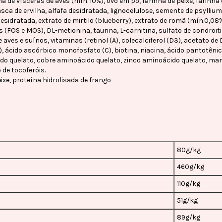
 de vísceras de aves (mín. 10%), ovo em pó, farinha de peixe, farinh
asca de ervilha, alfafa desidratada, lignocelulose, semente de psylliu
sidratada, extrato de mirtilo (blueberry), extrato de romã (mín.0,08%)
 (FOS e MOS), DL-metionina, taurina, L-carnitina, sulfato de condroit
 aves e suínos, vitaminas (retinol (A), colecalciferol (D3), acetato de D
, ácido ascórbico monofosfato (C), biotina, niacina, ácido pantotênico, 
cido quelato, cobre aminoácido quelato, zinco aminoácido quelato, ma
 de tocoferóis.
ixe, proteína hidrolisada de frango
80g/kg
460g/kg
110g/kg
51g/kg
89g/kg