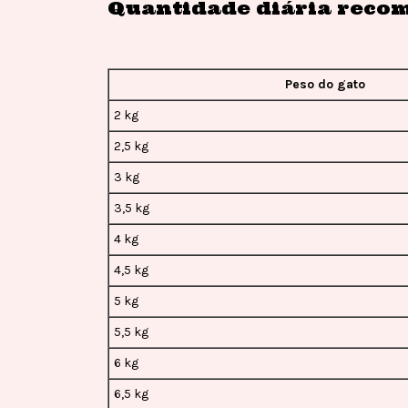
Quantidade diária reco
Peso do gato
2 kg
2,5 kg
3 kg
3,5 kg
4 kg
4,5 kg
5 kg
5,5 kg
6 kg
6,5 kg