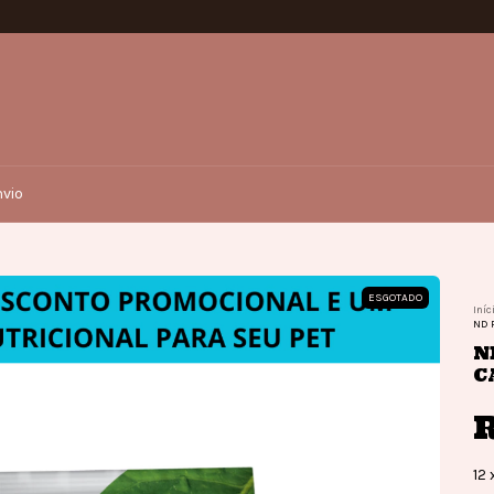
vio
ESGOTADO
Iníc
ND 
N
C
R
12