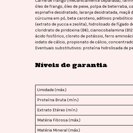
Carne de frango (mecanicamente separada), farinha
óleo de frango, óleo de peixe, polpa de beterraba, c
espinafre desidratado, laranja desidratada, maçã de
cúrcuma em pó, beta caroteno, aditivos prebióticos
(extrato de yucca e zeolita), hidrolisado de fígado de
cloridrato de piridoxina (B6), cianocobalamina (B12)
ácido fosfórico, cloreto de potássio, ferro aminoá
iodato de cálcio, propionato de cálcio, concentrado
Eventuais substitutivos: proteína hidrolisada de pe
Níveis de garantia
Umidade (máx.)
Proteína Bruta (mín.)
Extrato Etéreo (mín.)
Matéria Fibrosa (máx.)
Matéria Mineral (máx.)