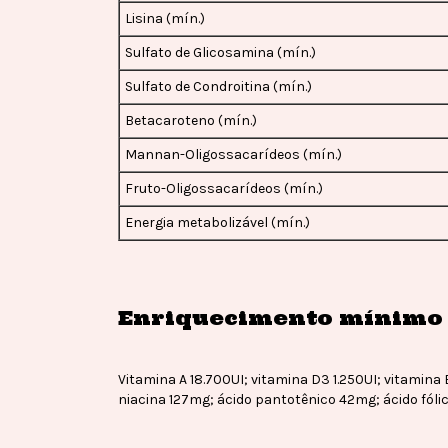
Lisina (mín.)
Sulfato de Glicosamina (mín.)
Sulfato de Condroitina (mín.)
Betacaroteno (mín.)
Mannan-Oligossacarídeos (mín.)
Fruto-Oligossacarídeos (mín.)
Energia metabolizável (mín.)
Enriquecimento mínimo 
Vitamina A 18.700UI; vitamina D3 1.250UI; vitamina
niacina 127mg; ácido pantotênico 42mg; ácido fóli