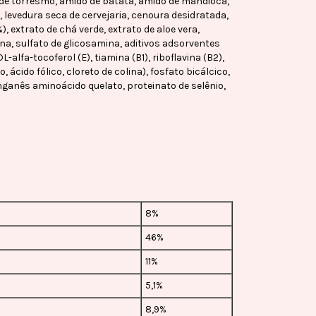
a de torresmo, amido de batata, amido de mandioca,
m, levedura seca de cervejaria, cenoura desidratada,
, extrato de chá verde, extrato de aloe vera,
ina, sulfato de glicosamina, aditivos adsorventes
L-alfa-tocoferol (E), tiamina (B1), riboflavina (B2),
ácido fólico, cloreto de colina), fosfato bicálcico,
nganês aminoácido quelato, proteinato de selênio,
8%
46%
11%
5,1%
8,9%