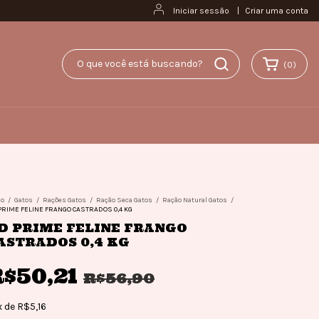
Iniciar sessão
|
Criar uma conta
(
0
)
io
/
Gatos
/
Rações Gatos
/
Ração Seca Gatos
/
Ração Natural Gatos
/
PRIME FELINE FRANGO CASTRADOS 0,4 KG
D PRIME FELINE FRANGO
ASTRADOS 0,4 KG
$50,21
R$56,90
x
de
R$5,16