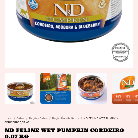
Início
/
Gatos
/
Rações Gatos
/
Ração Úmida Gatos
/
ND FELINE WET PUMPKIN
CORDEIRO 0,07 KG
ND FELINE WET PUMPKIN CORDEIRO
0,07 KG