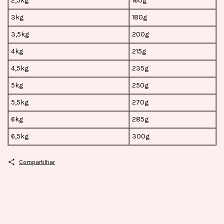
2,5kg
160g
3kg
180g
3,5kg
200g
4kg
215g
4,5kg
235g
5kg
250g
5,5kg
270g
6kg
285g
6,5kg
300g
Compartilhar