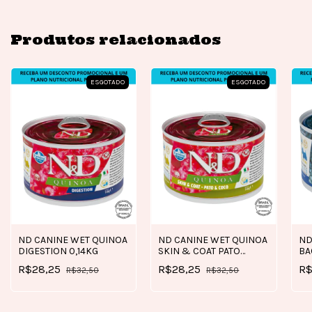
Produtos relacionados
ESGOTADO
ESGOTADO
ND CANINE WET QUINOA
ND CANINE WET QUINOA
ND
DIGESTION 0,14KG
SKIN & COAT PATO
BA
0,14KG
PU
R$28,25
R$28,25
R$
R$32,50
R$32,50