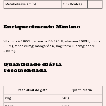
Metabolizável (mín)
1.167 Kcal/Kg
Enriquecimento Mínimo
Vitamina A 4.800UI; vitamina D3 320UI; vitamina E 160UI; colina
501mg; zinco 36mg; manganês 6,8mg; ferro 16,77mg; cobre
2,88mg.
Quantidade diária
recomendada
Peso atual do gato
Quant. diária
2kg
140g