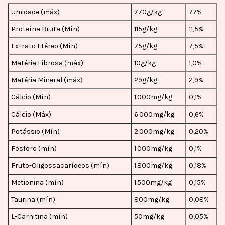
Umidade (máx)
770g/kg
77%
Proteína Bruta (Mín)
115g/kg
11,5%
Extrato Etéreo (Mín)
75g/kg
7,5%
Matéria Fibrosa (máx)
10g/kg
1,0%
Matéria Mineral (máx)
29g/kg
2,9%
Cálcio (Mín)
1.000mg/kg
0,1%
Cálcio (Máx)
6.000mg/kg
0,6%
Potássio (Mín)
2.000mg/kg
0,20%
Fósforo (mín)
1.000mg/kg
0,1%
Fruto-Oligossacarídeos (mín)
1.800mg/kg
0,18%
Metionina (mín)
1.500mg/kg
0,15%
Taurina (mín)
800mg/kg
0,08%
L-Carnitina (mín)
50mg/kg
0,05%